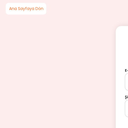
MENÜ
Ana Sayfaya Dön
SEPETIM
E
Müşteri Hizmetleri ( +90 850 307 33 42 )
Ş
Menu
Müşteri Girişi
E-Ticaret Paketleri