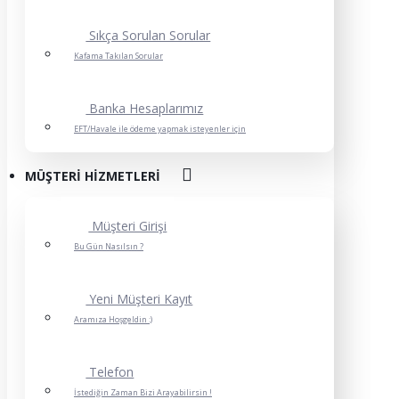
Sıkça Sorulan Sorular
Kafama Takılan Sorular
Banka Hesaplarımız
EFT/Havale ile ödeme yapmak isteyenler için
MÜŞTERI HIZMETLERI
Müşteri Girişi
Bu Gün Nasılsın ?
Yeni Müşteri Kayıt
Aramıza Hoşgeldin :)
Telefon
İstediğin Zaman Bizi Arayabilirsin !