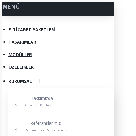
MENÜ
E-TICARET PAKETLERI
TASARIMLAR
MODÜLLER
ÖZELLIKLER
KURUMSAL
Hakkımızda
CrosairSoft Kimdir ?
Referanslarımız
Bizi Tercih Eden Müşterilerimiz