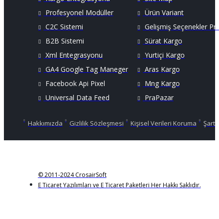
Profesyonel Modüller
Ürün Variant
C2C Sistemi
Gelişmiş Seçenekler Pr
B2B Sistemi
Sürat Kargo
Xml Entegrasyonu
Yurtiçi Kargo
GA4 Google Tag Maneger
Aras Kargo
Facebook Api Pixel
Mng Kargo
Universal Data Feed
PraPazar
Hakkımızda
Gizlilik Sözleşmesi
Kişisel Verileri Koruma
Şartl
© 2011-2024 CrosairSoft
E Ticaret Yazılımları ve E Ticaret Paketleri Her Hakkı Saklıdır.