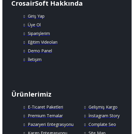
CrosairSoft Hakkında
Giriş Yap
Üye Ol
Siparişlerim
Eğitim Videoları
Demo Panel
İletişim
Ürünlerimiz
E-Ticaret Paketleri
Gelişmiş Kargo
Premium Temalar
İnstagram Story
Pazaryeri Entegrasyonu
Complate Seo
Kargo Entegrasyonu
Site Map