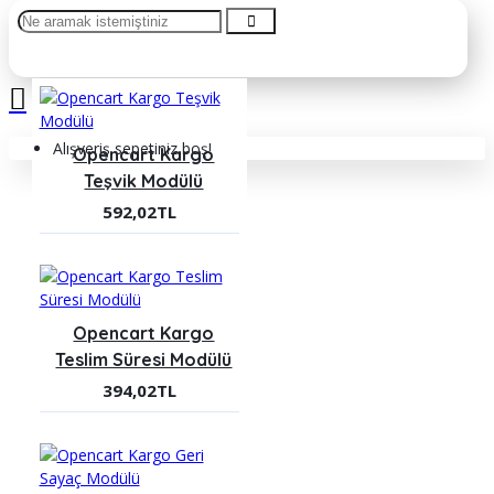
Alışveriş sepetiniz boş!
Opencart Kargo
Teşvik Modülü
592,02TL
Opencart Kargo
Teslim Süresi Modülü
394,02TL