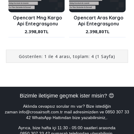
Opencart Mng Kargo
Opencart Aras Kargo
Api Entegrasyonu
Api Entegrasyonu
2.398,80TL
2.398,80TL
Gösterilen: 1 ile 4 arası, toplam: 4 (1 Sayfa)
Bizimle iletişime geçmek ister misin? 😍
Aklında cevapsız sorular mı var? Bize istediğin
zaman info@crosairsoft.com.tr mail adresimizden ve 0850 307 33
42 WhatsApp Hattından bize yazabilirsiniz,.
Ayrıca, bize hafta içi
11:30 - 05:00
saatleri arasında
0850 307 33 42 numaralı telefondan ulaşabilirsin.