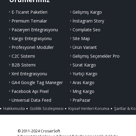
E-Ticaret Paketleri
Gelişmiş Kargo
Premium Temalar
İnstagram Story
Pazaryeri Entegrasyonu
Complate Seo
Kargo Entegrasyonu
Site Map
Profesyonel Modüller
Ürün Variant
C2C Sistemi
Gelişmiş Seçenekler Pro
B2B Sistemi
Sürat Kargo
Xml Entegrasyonu
Yurtiçi Kargo
GA4 Google Tag Maneger
Aras Kargo
Facebook Api Pixel
Mng Kargo
Universal Data Feed
PraPazar
Hakkımızda
Gizlilik Sözleşmesi
Kişisel Verileri Koruma
Şartlar & Ko
© 2011-2024 CrosairSoft