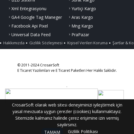
Xml Entegrasyonu
Yurtiçi Kargo
GA4 Google Tag Maneger
Aras Kargo
Facebook Api Pixel
Mng Kargo
Universal Data Feed
PraPazar
Hakkımızda
Gizlilik Sözleşmesi
Kişisel Verileri Koruma
Şartlar & Ko
© 2011-2024 CrosairSoft
E Ticaret Yazılımları ve E Ticaret Paketleri Her Hakkı Saklıdır.
.
CrosairSoft olarak web sitesi deneyiminizi iyileştirmek için
yasal mevzuata uygun çerezler (cookies) kullanmaktayız.
Sitemizde kalmanız halinde çerez erişimine izin vermiş
sayılırsınız.
Gizlilik Politikası
TAMAM
Kayıt Ol
WhatsApp
Telefon