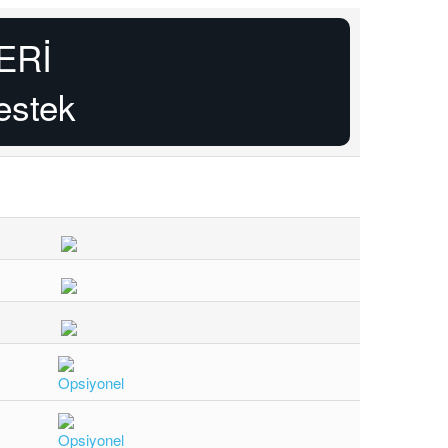
ERİ
estek