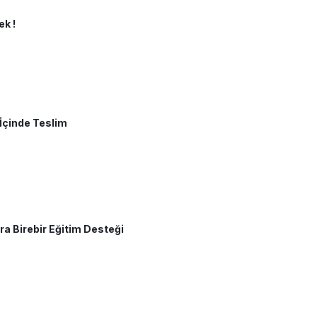
k !
çinde Teslim
a Birebir Eğitim Desteği