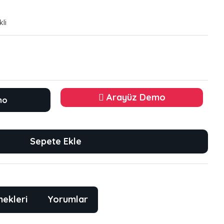
li
Arayüz Demo
mo
Sepete Ekle
nekleri
Yorumlar