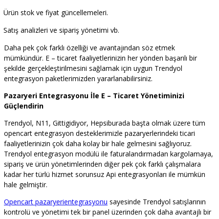
Ürün stok ve fiyat güncellemeleri.
Satış analizleri ve sipariş yönetimi vb.
Daha pek çok farklı özelliği ve avantajından söz etmek
mümkündür. E – ticaret faaliyetlerinizin her yönden başarılı bir
şekilde gerçekleştirilmesini sağlamak için uygun Trendyol
entegrasyon paketlerimizden yararlanabilirsiniz.
Pazaryeri Entegrasyonu İle E – Ticaret Yönetiminizi
Güçlendirin
Trendyol, N11, Gittigidiyor, Hepsiburada başta olmak üzere tüm
opencart entegrasyon desteklerimizle pazaryerlerindeki ticari
faaliyetlerinizin çok daha kolay bir hale gelmesini sağlıyoruz.
Trendyol entegrasyon modülü ile faturalandırmadan kargolamaya,
sipariş ve ürün yönetimlerinden diğer pek çok farklı çalışmalara
kadar her türlü hizmet sorunsuz Api entegrasyonları ile mümkün
hale gelmiştir.
Opencart pazaryerientegrasyonu
sayesinde Trendyol satışlarının
kontrolü ve yönetimi tek bir panel üzerinden çok daha avantajlı bir