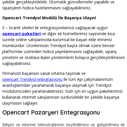
şekilde gerçekleştirilebilir. Otomatik güncellemeler yapabilir ve
siparişlerin hızlıca hazırlanmasını sağlayabilirsiniz.
Opencart Trendyol Modülü İle Başarıya Ulaşın!
E – ticaret siteleri ile entegrasyonlarınızı sağlayacak uygun
opencart paketleri
ve diğer ek hizmetlerimiz sayesinde kısa
sürede online satışlarınızda kurumsal bir başarı elde etmeniz
mümkündür. Ürünlerinizin Trendyol başta olmak üzere benzer
platformlar üzerinden hızlıca yayınlanmasını sağlayabilir, sipariş
yönetimi ve stoklara ilişkin yönetimlerin kolayca gerçekleştirilmesini
sağlayabilirsiniz.
Firmanızın başarısını sanal ortama taşımak ve
opencart Trendyol entegrasyonu
ile tüm Api çalışmalarımızın
avantajlarından yararlanarak başarıya ulaşmak için Trendyol
modülümüzden yararlanabilirsiniz. Sizin için en uygun paketlerimizi
kullanarak internet satışlarınızın sürdürülebilir bir şekilde başarıya
ulaşmasını sağlayın.
Opencart Pazaryeri Entegrasyonu
Bilişim ve internet teknolojilerinin keşfedilmesi ve geliştirilmesi ile