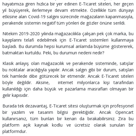
hayatımıza giren hızlıca bir yer edinen E-Ticaret siteleri, her geçen
yıl büyüyerek, ilerlemeye devam etmekte. Özellikle tüm dünyayı
etkisine alan Covid-19 salgını sürecinde mağazaların kapanmasıyla,
perakende sistemin negatif tüm yönleri de gözler önüne serildi.
Nitekim 2019-2020 yılında mağazacılıkla çalışan pek çok marka, bu
kayıplarını telafi edebilmek için E-Ticaret sistemleri kullanmaya
başladı. Bu durumda hepsi kurumsal anlamda büyüme göstererek,
batmaktan kurtuldu. Peki, bu durumun nedeni nedir?
Klasik anlayış olan mağazacılık ve perakende sisteminde, satışlar
bu noktalar aracılığıyla yapılır. Ancak salgın gibi bir durum, satışları
tek hamlede dibe götürecek bir etmendir. Ancak E-Ticaret siteleri
böyle değildir. Aksine, internet milyonlarca kişi tarafından
kullanıldığı için daha büyük ve pazarlama masrafları olmayan bir
gelir kapısıdır.
Burada tek dezavantaj, E-Ticaret sitesi oluşturmak için profesyonel
bir yazılım ve tasarım bilgisi gerektiğidir. Ancak Opencart
kullanırsanız, tüm bunları bir kenarı da bırakabilirsiniz. Zira bu
platform açık kaynak kodlu ve ücretsiz olarak sunulan bir
platformdur.