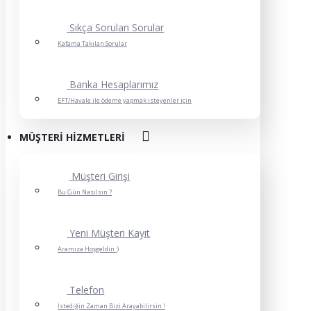
Sıkça Sorulan Sorular
Kafama Takılan Sorular
Banka Hesaplarımız
EFT/Havale ile ödeme yapmak isteyenler için
MÜŞTERI HIZMETLERI
Müşteri Girişi
Bu Gün Nasılsın ?
Yeni Müşteri Kayıt
Aramıza Hoşgeldin :)
Telefon
İstediğin Zaman Bizi Arayabilirsin !