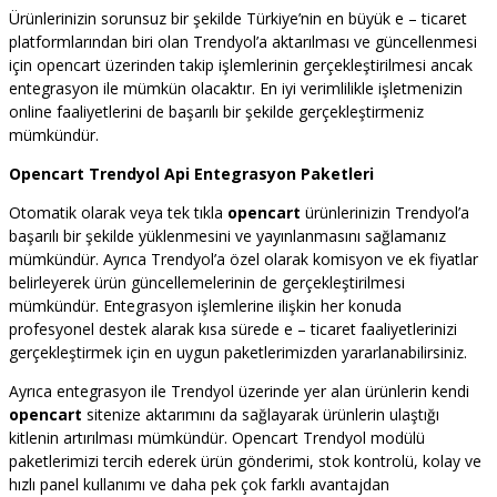
Ürünlerinizin sorunsuz bir şekilde Türkiye’nin en büyük e – ticaret
platformlarından biri olan Trendyol’a aktarılması ve güncellenmesi
için opencart üzerinden takip işlemlerinin gerçekleştirilmesi ancak
entegrasyon ile mümkün olacaktır. En iyi verimlilikle işletmenizin
online faaliyetlerini de başarılı bir şekilde gerçekleştirmeniz
mümkündür.
Opencart Trendyol Api Entegrasyon Paketleri
Otomatik olarak veya tek tıkla
opencart
ürünlerinizin Trendyol’a
başarılı bir şekilde yüklenmesini ve yayınlanmasını sağlamanız
mümkündür. Ayrıca Trendyol’a özel olarak komisyon ve ek fiyatlar
belirleyerek ürün güncellemelerinin de gerçekleştirilmesi
mümkündür. Entegrasyon işlemlerine ilişkin her konuda
profesyonel destek alarak kısa sürede e – ticaret faaliyetlerinizi
gerçekleştirmek için en uygun paketlerimizden yararlanabilirsiniz.
Ayrıca entegrasyon ile Trendyol üzerinde yer alan ürünlerin kendi
opencart
sitenize aktarımını da sağlayarak ürünlerin ulaştığı
kitlenin artırılması mümkündür. Opencart Trendyol modülü
paketlerimizi tercih ederek ürün gönderimi, stok kontrolü, kolay ve
hızlı panel kullanımı ve daha pek çok farklı avantajdan