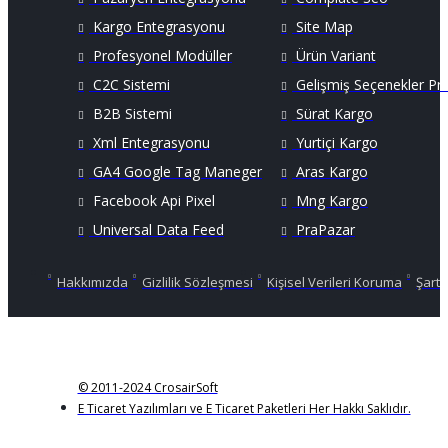
Kargo Entegrasyonu
Site Map
Profesyonel Modüller
Ürün Variant
C2C Sistemi
Gelişmiş Seçenekler Pr
B2B Sistemi
Sürat Kargo
Xml Entegrasyonu
Yurtiçi Kargo
GA4 Google Tag Maneger
Aras Kargo
Facebook Api Pixel
Mng Kargo
Universal Data Feed
PraPazar
Hakkımızda
Gizlilik Sözleşmesi
Kişisel Verileri Koruma
Şartl
© 2011-2024 CrosairSoft
E Ticaret Yazılımları ve E Ticaret Paketleri Her Hakkı Saklıdır.