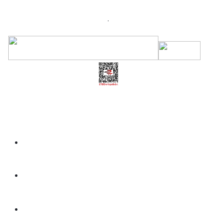
.
Üye Girişi
Kayıt Ol