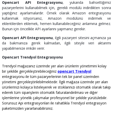
Opencart API Entegrasyonu
, yukarıda bahsettiğimiz
pazaryerlerini kullanabilmek için, gerekli modülü indirdikten sonra
yaptığınız ayarlamalardır. Örnek olarak Amazon entegrasyonu
kullanmak istiyorsanız, Amazon modülünü indirmek ve
eklentilerden eklemek, hemen kullanabileceğiniz anlamına gelmez.
Bunun için öncelikle API ayarlarını yapmanız gerekir.
Opencart API Entegrasyonu
, ilgili pazaryeri sitesini açmanıza ya
da bakmanıza gerek kalmadan, ilgili siteyle veri aktarımı
yapabilmenize imkân verir.
Opencart Trendyol Entegrasyonu
Trendyol mağazanız üzerinde yer alan ürünlerin yönetimini kolay
bir şekilde gerçekleştirebileceğiniz
opencart Trendyol
entegrasyonu ile tüm pazaryerlerinin tek bir panel üzerinden
yönetimi gerçekleştirilebilmektedir. İlgili mağaza üzerinde yer alan
ürünlerinizi kolayca listeleyerek ve stoklarınızı otomatik olarak takip
ederek tüm siparişlerin otomatik faturalandırılması ve diğer
işlemlerine yönelik çalışmalar profesyonel bir şekilde yürütülebilir.
Sorunsuz Api entegrasyonları ile rahatlıkla Trendyol entegrasyon
paketimizden yararlanabilirsiniz.