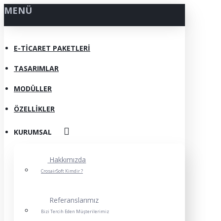
MENÜ
E-TICARET PAKETLERI
TASARIMLAR
MODÜLLER
ÖZELLIKLER
KURUMSAL
Hakkımızda
CrosairSoft Kimdir ?
Referanslarımız
Bizi Tercih Eden Müşterilerimiz