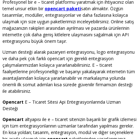
Profesyonel bir e – ticaret platformu yaratmak için ihtiyacınız olan
temel unsur etkin bir
opencart paketi
satın almaktır. Özgün
tasarımlar, modüller, entegrasyonlar ve daha fazlasına kolayca
ulaşmak için size uygun paketlerimizi inceleyebilirsiniz. Online satış
mağazanızın rakipleri arasından ayrılması ve pazarda ürünlerinin
internette çok daha geniş kitlelere ulaşmasını sağalmak için API
entegrasyonu büyük önem taşır.
Uzman desteği alarak pazaryeri entegrasyonu, logo entegrasyonu
ve daha pek çok farklı opencart için gerekli entegrasyon
çalışmalarımızdan kolayca yararlanabilirsiniz. E – ticaret
faaliyetlerine profesyonelliği ve başarıyı yakalayarak internetin tüm
avantajlarından kolayca yararlanabilir ve markalaşma yolunda
önemli ilk somut adımları kısa sürede güvenilir firmamızın desteği
ile atabilirsiniz.
Opencart
E – Ticaret Sitesi Api Entegrasyonlarında Uzman
Desteği
Opencart
altyapısı ile e – ticaret sitenizin başarılı bir grafik izlemesi
için tüm entegrasyonlarının uzmanlar tarafından yapılması gerekir.
En kısa yoldan; tasarım, entegrasyon, modül ve diğer seçeneklere
bir arada ulaşmak için
opencart
paketlerinden yararlanmanız