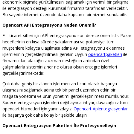
ekonomik biçimde yürütülmesini sağlamak için verimli bir çakışma
ile entegrasyon desteği kurumsal firmamız tarafından verilecektir.
Bu sayede internet üzerinde daha kapsamlı bir hizmet sunulabilir.
Opencart API Entegrasyonu Neden Önemli?
E – ticaret sitleri için APİ entegrasyonu son derece önemlidir. Pazar
hedeflerinin en kısa sürede yakalanması ve potansiyel tüm
müşterilere kolayca ulaşılması adına API etegrasyonu eklenmesi
işlemlerinin gerçekleştirilmesi gerekir. Uygun
opencartpaketleri
ile
firmamızdan alacağınız uzman desteğinin ardından özel
çalışmalarla sisteminiz her ne olursa olsun entegre işlemleri
gerçekleştirilmektedir.
Çok daha geniş bir alanda işletmenizin ticari olarak başarıya
ulaşmasını sağlamak adına tek bir panel üzerinden etkin bir
mağaza yönetimi ve ürün yönetimi gerçekleştirilmesi mümkündür.
Sadece entegrasyon işlemleri değil ayrıca ihtiyaç duyacağınız tüm
opencart hizmetleri için yanınızdayız.
Opencart Apientegrasyonları
ile başarıya çok daha kolay bir şekilde ulaşın.
Opencart Entegrasyon Paketleri İle Profesyonelleşin