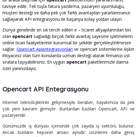
tavsiye edilir. Tek tuşla fatura yazdırma, pazaryeri uyumluluğu,
müşteri desteği ve daha pek çok farklı avantajdan yararlanmanızı
sağlayarak API entegrasyonu ile başarıya kolay yoldan ulaşın.
Dünya genelinde en sık tercih edilen e – ticaret altyapılarından biri
olan
opencart
sağladığı birçok farklı avantaj sayesine işletmelerin
online ticari faaliyetlerinin kurumsal bir şekilde gerçekleştirilmesini
sağlar.
Opencart Apientegrasyonları
ve opencart sistemlerine ilişkin
ihtiyacınız olan tüm konularda uzman desteği alarak firmanızı üst
sıralara taşıyabilirsiniz. En uygun
opencart
paketlerimizle daima
sizin yanınızdayız.
Opencart API Entegrasyonu
İnternet teknolojilerinin gelişmesiyle beraber, hayatımıza da pek
çok yeni kavram girmiştir. Bunlardan bazıları Opencart, API ve
pazaryeridir.
Günümüzde iş dünyası içerisinde çok sayıda iş sektörü bulunur.
Ancak bunların hepsinin amacı aynıdır: ürünlerini daha geniş