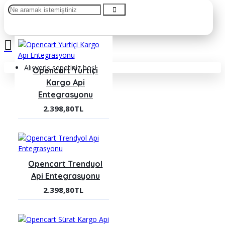
Alışveriş sepetiniz boş!
Opencart Yurtiçi
Kargo Api
Entegrasyonu
2.398,80TL
Opencart Trendyol
Api Entegrasyonu
2.398,80TL