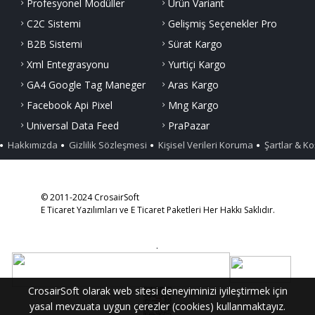
Profesyonel Modüller
Ürün Variant
C2C Sistemi
Gelişmiş Seçenekler Pro
B2B Sistemi
Sürat Kargo
Xml Entegrasyonu
Yurtiçi Kargo
GA4 Google Tag Maneger
Aras Kargo
Facebook Api Pixel
Mng Kargo
Universal Data Feed
PraPazar
Hakkımızda
Gizlilik Sözleşmesi
Kişisel Verileri Koruma
Şartlar & Ko
© 2011-2024 CrosairSoft
E Ticaret Yazılımları ve E Ticaret Paketleri Her Hakkı Saklıdır.
.
CrosairSoft olarak web sitesi deneyiminizi iyileştirmek için
yasal mevzuata uygun çerezler (cookies) kullanmaktayız.