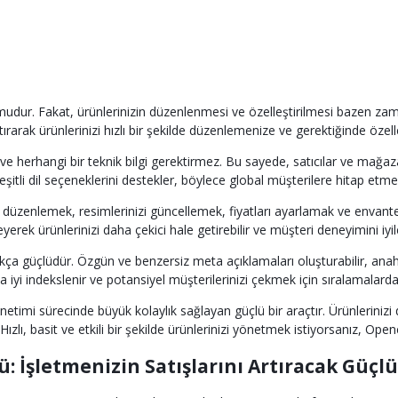
ormudur. Fakat, ürünlerinizin düzenlenmesi ve özelleştirilmesi bazen zam
tırarak ürünlerinizi hızlı bir şekilde düzenlemenize ve gerektiğinde özel
e herhangi bir teknik bilgi gerektirmez. Bu sayede, satıcılar ve mağaza 
çeşitli dil seçeneklerini destekler, böylece global müşterilere hitap etme
ızı düzenlemek, resimlerinizi güncellemek, fiyatları ayarlamak ve envant
leyerek ürünlerinizi daha çekici hale getirebilir ve müşteri deneyimini iyileş
güçlüdür. Özgün ve benzersiz meta açıklamaları oluşturabilir, anahtar
a iyi indekslenir ve potansiyel müşterilerinizi çekmek için sıralamalard
etimi sürecinde büyük kolaylık sağlayan güçlü bir araçtır. Ürünleriniz
lı, basit ve etkili bir şekilde ürünlerinizi yönetmek istiyorsanız, Open
 İşletmenizin Satışlarını Artıracak Güçlü