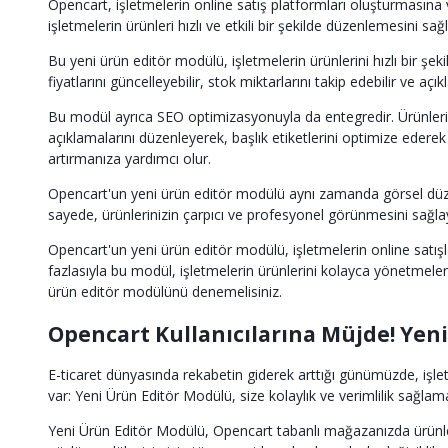
Opencart, işletmelerin online satış platformları oluşturmasın
işletmelerin ürünleri hızlı ve etkili bir şekilde düzenlemesini s
Bu yeni ürün editör modülü, işletmelerin ürünlerini hızlı bir şe
fiyatlarını güncelleyebilir, stok miktarlarını takip edebilir ve aç
Bu modül ayrıca SEO optimizasyonuyla da entegredir. Ürünlerini
açıklamalarını düzenleyerek, başlık etiketlerini optimize ederek
artırmanıza yardımcı olur.
Opencart'un yeni ürün editör modülü aynı zamanda görsel düzenlem
sayede, ürünlerinizin çarpıcı ve profesyonel görünmesini sağlayabi
Opencart'un yeni ürün editör modülü, işletmelerin online satış
fazlasıyla bu modül, işletmelerin ürünlerini kolayca yönetmele
ürün editör modülünü denemelisiniz.
Opencart Kullanıcılarına Müjde! Yeni
E-ticaret dünyasında rekabetin giderek arttığı günümüzde, işlet
var: Yeni Ürün Editör Modülü, size kolaylık ve verimlilik sağlam
Yeni Ürün Editör Modülü, Opencart tabanlı mağazanızda ürünleri