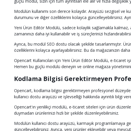
güçlü modül, sizin için tüm ayrıntıları ele alır ve hızla değişikli
Modülün kullanımı son derece kolaydır. Arayüzü sezgisel ve kulla
durumunu ve diğer özelliklerini kolayca güncelleyebilirsiniz. Ayrıc
Yeni Ürün Editör Modülü, sadece kolaylık sağlamakla kalmaz, ayn
zamanınızı daha iyi kullanabilir ve iş süreçlerinizi hızlandırabilirsi
Ayrıca, bu modül SEO dostu olacak şekilde tasarlanmıştır. Ürü
özelliklerini kolayca ayarlayabilirsiniz. Bu da mağazanızın dah
Opencart Kullanıcıları için Yeni Ürün Editör Modülü, e-ticaret i
Hemen bu güçlü modülü deneyin ve online mağaza yönetiminizin
Kodlama Bilgisi Gerektirmeyen Prof
Opencart, kodlama bilgisi gerektirmeyen profesyonel düzeyde 
kullanıcı dostu arayüzü ve işlevselliği hakkında ayrıntılı bilgi ve
Opencart'ın yenilikçi modülü, e-ticaret siteleri için ürün düz
duymadan ürünlerinizi hızlı bir şekilde düzenleyebilirsiniz.
Modülün kullanıcı dostu arayüzü, karmaşık programlamaya gerek k
güncelleyebilirsiniz. Ayrıca, yeni ürünler ekleyebilir veya mevcut ü