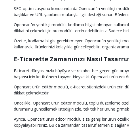
SEO optimizasyonu konusunda da Opencart'ın yenilikçi modülü 
başlıklar ve URL yapılandırmalarıyla ilgili desteği sunar. Böyle
Opencart'ın yenilikçi modülü, kodlama bilgisi olmayan kullanıcı
dikkatini çekmek için bu modülü tercih edebilirsiniz. Sadece b
Özetle, kodlama bilgisi gerektirmeyen Opencart'ın yenilikçi
kullanarak, ürünlerinizi kolaylıkla güncelleyebilir, organik arama
E-Ticarette Zamanınızı Nasıl Tasarru
E-ticaret dünyası hızla büyüyor ve rekabet her geçen gün artı
başarısı için kritik önem taşıyor. Neyse ki, Opencart ürün editör
Opencart ürün editör modülü, e-ticaret sitenizdeki ürünlerin d
dikkat çekmektedir.
Öncelikle, Opencart ürün editör modülü, toplu düzenleme özelliği
durumunu güncellemek istediğinizde, tek tek her ürüne girmek ye
Ayrıca, Opencart ürün editör modülü size geniş bir ürün özellikle
kopyalayabilirsiniz. Bu da zamandan tasarruf etmenizi sağlar 