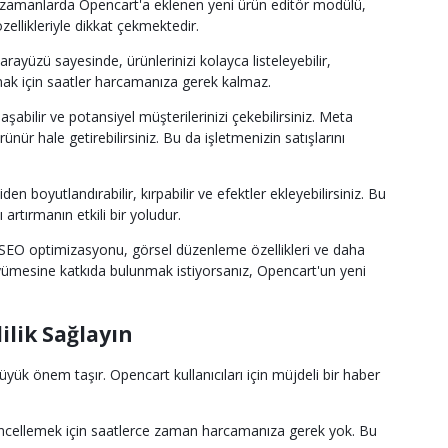
on zamanlarda Opencart'a eklenen yeni ürün editör modülü,
zellikleriyle dikkat çekmektedir.
rayüzü sayesinde, ürünlerinizi kolayca listeleyebilir,
 tutmak için saatler harcamanıza gerek kalmaz.
ilir ve potansiyel müşterilerinizi çekebilirsiniz. Meta
ür hale getirebilirsiniz. Bu da işletmenizin satışlarını
 boyutlandırabilir, kırpabilir ve efektler ekleyebilirsiniz. Bu
 artırmanın etkili bir yoludur.
ü, SEO optimizasyonu, görsel düzenleme özellikleri ve daha
üyümesine katkıda bulunmak istiyorsanız, Opencart'un yeni
ilik Sağlayın
yük önem taşır. Opencart kullanıcıları için müjdeli bir haber
 güncellemek için saatlerce zaman harcamanıza gerek yok. Bu