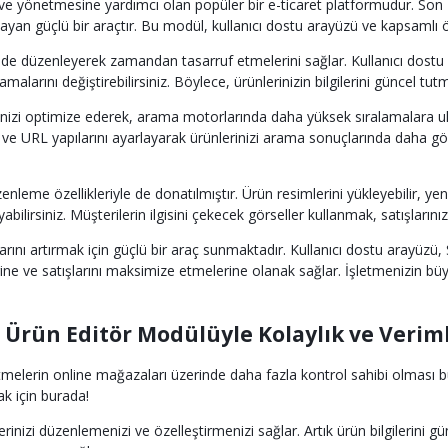
a ve yönetmesine yardımcı olan popüler bir e-ticaret platformudur. S
ağlayan güçlü bir araçtır. Bu modül, kullanıcı dostu arayüzü ve kapsamlı ö
kilde düzenleyerek zamandan tasarruf etmelerini sağlar. Kullanıcı dostu a
ıklamalarını değiştirebilirsiniz. Böylece, ürünlerinizin bilgilerini güncel
zi optimize ederek, arama motorlarında daha yüksek sıralamalara ulaşab
 ve URL yapılarını ayarlayarak ürünlerinizi arama sonuçlarında daha görün
e özellikleriyle de donatılmıştır. Ürün resimlerini yükleyebilir, yeniden
lirsiniz. Müşterilerin ilgisini çekecek görseller kullanmak, satışlarınızı
larını artırmak için güçlü bir araç sunmaktadır. Kullanıcı dostu arayüz
rine ve satışlarını maksimize etmelerine olanak sağlar. İşletmenizin b
 Ürün Editör Modülüyle Kolaylık ve Veriml
melerin online mağazaları üzerinde daha fazla kontrol sahibi olması bü
ak için burada!
nizi düzenlemenizi ve özelleştirmenizi sağlar. Artık ürün bilgilerini