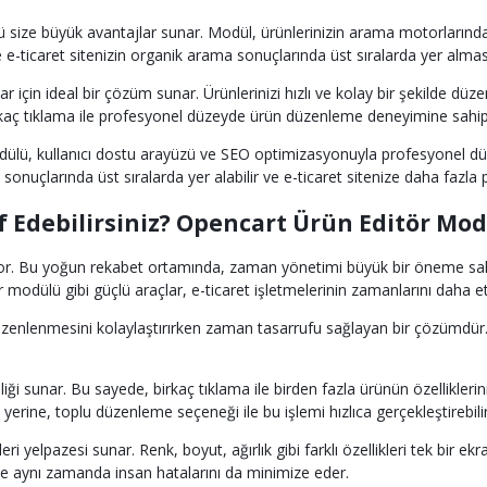
size büyük avantajlar sunar. Modül, ürünlerinizin arama motorlarında
ce e-ticaret sitenizin organik arama sonuçlarında üst sıralarda yer almas
lar için ideal bir çözüm sunar. Ürünlerinizi hızlı ve kolay bir şekilde
irkaç tıklama ile profesyonel düzeyde ürün düzenleme deneyimine sahip o
 modülü, kullanıcı dostu arayüzü ve SEO optimizasyonuyla profesyone
 sonuçlarında üst sıralarda yer alabilir ve e-ticaret sitenize daha fazla 
f Edebilirsiniz? Opencart Ürün Editör Mo
yor. Bu yoğun rekabet ortamında, zaman yönetimi büyük bir öneme sahip 
 modülü gibi güçlü araçlar, e-ticaret işletmelerinin zamanlarını daha et
üzenlenmesini kolaylaştırırken zaman tasarrufu sağlayan bir çözümdür. 
 sunar. Bu sayede, birkaç tıklama ile birden fazla ürünün özelliklerini 
rine, toplu düzenleme seçeneği ile bu işlemi hızlıca gerçekleştirebilir
ri yelpazesi sunar. Renk, boyut, ağırlık gibi farklı özellikleri tek bir e
ve aynı zamanda insan hatalarını da minimize eder.