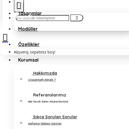
Üye Girişi
Tasarımlar
Kayıt Ol
Modüller
OPEN
Özellikler
Alışveriş sepetiniz boş!
Kurumsal
Aradığınız Modülü Bulamıyor 
Hakkımızda
?
CrosairSoft Kimdir ?
Referanslarımız
Bizi Tercih Eden Müşterilerimiz
Kred
Sipariş ve Teslimat
Tesl
Bilgileri
Sıkça Sorulan Sorular
Kafama Takılan Sorular