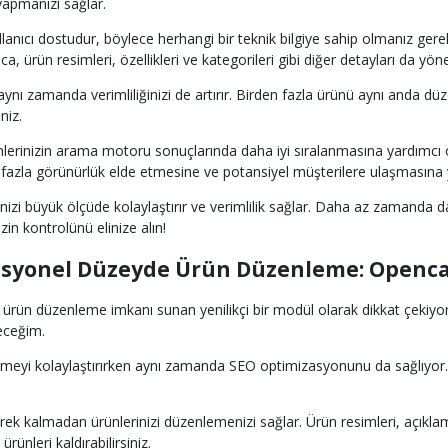
k yapmanızı sağlar.
nıcı dostudur, böylece herhangi bir teknik bilgiye sahip olmanız gerekm
a, ürün resimleri, özellikleri ve kategorileri gibi diğer detayları da yönet
ı zamanda verimliliğinizi de artırır. Birden fazla ürünü aynı anda düze
niz.
nlerinizin arama motoru sonuçlarında daha iyi sıralanmasına yardımcı o
a fazla görünürlük elde etmesine ve potansiyel müşterilere ulaşmasına 
şinizi büyük ölçüde kolaylaştırır ve verimlilik sağlar. Daha az zamanda 
 kontrolünü elinize alın!
esyonel Düzeyde Ürün Düzenleme: Opencar
ürün düzenleme imkanı sunan yenilikçi bir modül olarak dikkat çekiy
receğim.
enlemeyi kolaylaştırırken aynı zamanda SEO optimizasyonunu da sağlıyor.
almadan ürünlerinizi düzenlemenizi sağlar. Ürün resimleri, açıklamalar
rünleri kaldırabilirsiniz.