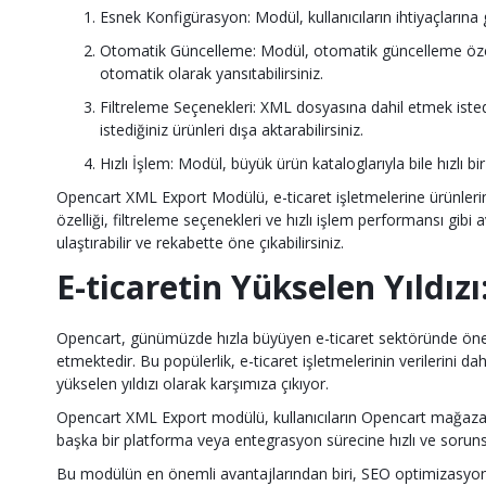
Esnek Konfigürasyon: Modül, kullanıcıların ihtiyaçlarına gö
Otomatik Güncelleme: Modül, otomatik güncelleme özelliği
otomatik olarak yansıtabilirsiniz.
Filtreleme Seçenekleri: XML dosyasına dahil etmek istediği
istediğiniz ürünleri dışa aktarabilirsiniz.
Hızlı İşlem: Modül, büyük ürün kataloglarıyla bile hızlı b
Opencart XML Export Modülü, e-ticaret işletmelerine ürünlerin
özelliği, filtreleme seçenekleri ve hızlı işlem performansı gib
ulaştırabilir ve rekabette öne çıkabilirsiniz.
E-ticaretin Yükselen Yıldı
Opencart, günümüzde hızla büyüyen e-ticaret sektöründe önemli 
etmektedir. Bu popülerlik, e-ticaret işletmelerinin verilerini 
yükselen yıldızı olarak karşımıza çıkıyor.
Opencart XML Export modülü, kullanıcıların Opencart mağazaları
başka bir platforma veya entegrasyon sürecine hızlı ve sorunsu
Bu modülün en önemli avantajlarından biri, SEO optimizasyonu