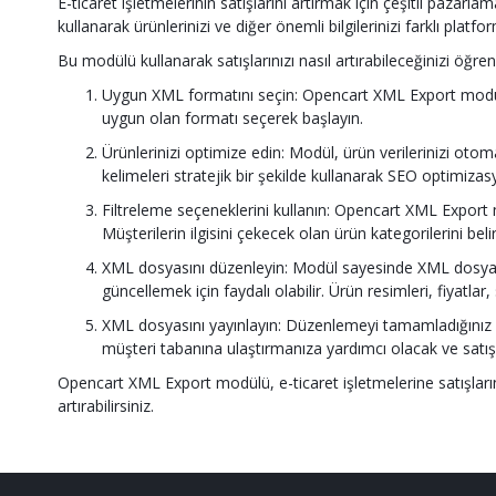
E-ticaret işletmelerinin satışlarını artırmak için çeşitli pazar
kullanarak ürünlerinizi ve diğer önemli bilgilerinizi farklı pl
Bu modülü kullanarak satışlarınızı nasıl artırabileceğinizi öğren
Uygun XML formatını seçin: Opencart XML Export modülü,
uygun olan formatı seçerek başlayın.
Ürünlerinizi optimize edin: Modül, ürün verilerinizi otoma
kelimeleri stratejik bir şekilde kullanarak SEO optimizasy
Filtreleme seçeneklerini kullanın: Opencart XML Export mod
Müşterilerin ilgisini çekecek olan ürün kategorilerini beli
XML dosyasını düzenleyin: Modül sayesinde XML dosyanızı
güncellemek için faydalı olabilir. Ürün resimleri, fiyatla
XML dosyasını yayınlayın: Düzenlemeyi tamamladığınız ve 
müşteri tabanına ulaştırmanıza yardımcı olacak ve satışla
Opencart XML Export modülü, e-ticaret işletmelerine satışlarını
artırabilirsiniz.