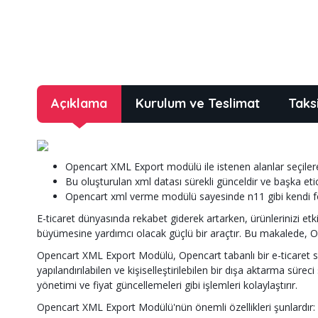
Açıklama
Kurulum ve Teslimat
Taks
Opencart XML Export modülü ile istenen alanlar seçilere
Bu oluşturulan xml datası sürekli günceldir ve başka etic
Opencart xml verme modülü sayesinde n11 gibi kendi forma
E-ticaret dünyasında rekabet giderek artarken, ürünlerinizi e
büyümesine yardımcı olacak güçlü bir araçtır. Bu makalede, O
Opencart XML Export Modülü, Opencart tabanlı bir e-ticaret s
yapılandırılabilen ve kişiselleştirilebilen bir dışa aktarma sü
yönetimi ve fiyat güncellemeleri gibi işlemleri kolaylaştırır.
Opencart XML Export Modülü'nün önemli özellikleri şunlardır: