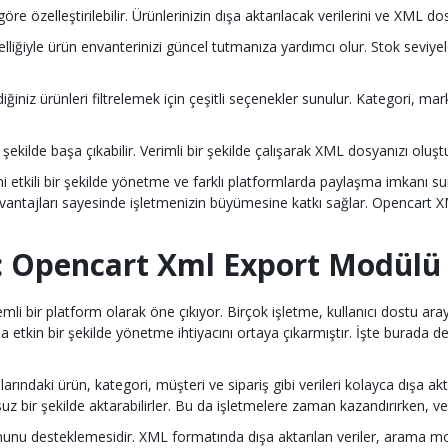
re özelleştirilebilir. Ürünlerinizin dışa aktarılacak verilerini ve XML dosy
yle ürün envanterinizi güncel tutmanıza yardımcı olur. Stok seviyeleri, 
niz ürünleri filtrelemek için çeşitli seçenekler sunulur. Kategori, marka,
ir şekilde başa çıkabilir. Verimli bir şekilde çalışarak XML dosyanızı olu
i etkili bir şekilde yönetme ve farklı platformlarda paylaşma imkanı 
i avantajları sayesinde işletmenizin büyümesine katkı sağlar. Opencart X
zı: Opencart Xml Export Modülü
bir platform olarak öne çıkıyor. Birçok işletme, kullanıcı dostu arayü
daha etkin bir şekilde yönetme ihtiyacını ortaya çıkarmıştır. İşte burad
ndaki ürün, kategori, müşteri ve sipariş gibi verileri kolayca dışa akt
z bir şekilde aktarabilirler. Bu da işletmelere zaman kazandırırken, v
nu desteklemesidir. XML formatında dışa aktarılan veriler, arama moto