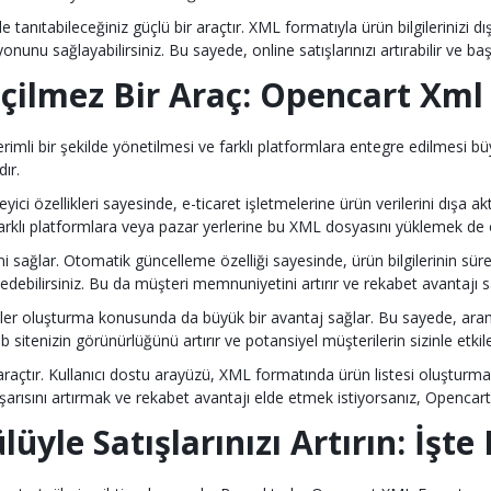
tanıtabileceğiniz güçlü bir araçtır. XML formatıyla ürün bilgilerinizi dış
u sağlayabilirsiniz. Bu sayede, online satışlarınızı artırabilir ve başarıl
zgeçilmez Bir Araç: Opencart Xm
n verimli bir şekilde yönetilmesi ve farklı platformlara entegre edilme
ır.
ici özellikleri sayesinde, e-ticaret işletmelerine ürün verilerini dışa
 farklı platformlara veya pazar yerlerine bu XML dosyasını yüklemek de o
 sağlar. Otomatik güncelleme özelliği sayesinde, ürün bilgilerinin sür
kip edebilirsiniz. Bu da müşteri memnuniyetini artırır ve rekabet avantajı s
 oluşturma konusunda da büyük bir avantaj sağlar. Bu sayede, arama 
sitenizin görünürlüğünü artırır ve potansiyel müşterilerin sizinle etki
araçtır. Kullanıcı dostu arayüzü, XML formatında ürün listesi oluşturm
in başarısını artırmak ve rekabet avantajı elde etmek istiyorsanız, Openc
le Satışlarınızı Artırın: İşte 