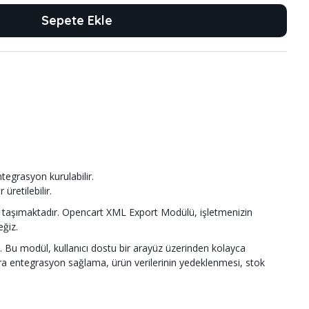
Sepete Ekle
ntegrasyon kurulabilir.
retilebilir.
em taşımaktadır. Opencart XML Export Modülü, işletmenizin
eğiz.
 Bu modül, kullanıcı dostu bir arayüz üzerinden kolayca
mlara entegrasyon sağlama, ürün verilerinin yedeklenmesi, stok