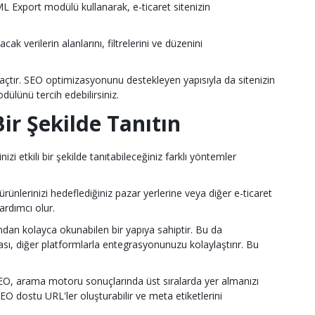
ML Export modülü kullanarak, e-ticaret sitenizin
k verilerin alanlarını, filtrelerini ve düzenini
açtır. SEO optimizasyonunu destekleyen yapısıyla da sitenizin
ülünü tercih edebilirsiniz.
ir Şekilde Tanıtın
izi etkili bir şekilde tanıtabileceğiniz farklı yöntemler
nlerinizi hedeflediğiniz pazar yerlerine veya diğer e-ticaret
ardımcı olur.
ndan kolayca okunabilen bir yapıya sahiptir. Bu da
ası, diğer platformlarla entegrasyonunuzu kolaylaştırır. Bu
SEO, arama motoru sonuçlarında üst sıralarda yer almanızı
O dostu URL'ler oluşturabilir ve meta etiketlerini