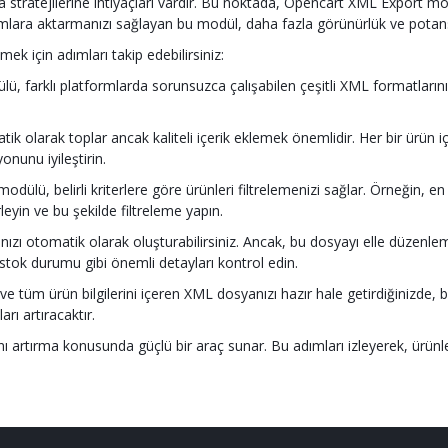
lama stratejilerine ihtiyaçları vardır. Bu noktada, Opencart XML Export m
atformlara aktarmanızı sağlayan bu modül, daha fazla görünürlük ve potan
mek için adımları takip edebilirsiniz:
 farklı platformlarda sorunsuzca çalışabilen çeşitli XML formatların
tik olarak toplar ancak kaliteli içerik eklemek önemlidir. Her bir ürün içi
onunu iyileştirin.
ülü, belirli kriterlere göre ürünleri filtrelemenizi sağlar. Örneğin, en ç
rleyin ve bu şekilde filtreleme yapın.
 otomatik olarak oluşturabilirsiniz. Ancak, bu dosyayı elle düzenleme
r, stok durumu gibi önemli detayları kontrol edin.
tüm ürün bilgilerini içeren XML dosyanızı hazır hale getirdiğinizde, b
rı artıracaktır.
 artırma konusunda güçlü bir araç sunar. Bu adımları izleyerek, ürünlerin