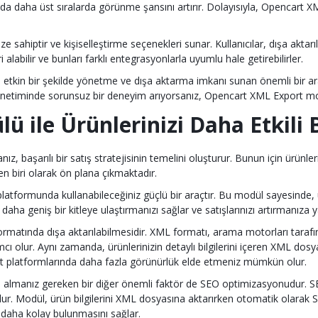
nda daha üst sıralarda görünme şansını artırır. Dolayısıyla, Opencart X
hiptir ve kişiselleştirme seçenekleri sunar. Kullanıcılar, dışa aktarılaca
i alabilir ve bunları farklı entegrasyonlarla uyumlu hale getirebilirler.
i etkin bir şekilde yönetme ve dışa aktarma imkanı sunan önemli bir ar
yönetiminde sorunsuz bir deneyim arıyorsanız, Opencart XML Export mod
 ile Ürünlerinizi Daha Etkili B
z, başarılı bir satış stratejisinin temelini oluşturur. Bunun için ürünlerin
biri olarak ön plana çıkmaktadır.
tformunda kullanabileceğiniz güçlü bir araçtır. Bu modül sayesinde, ürü
 daha geniş bir kitleye ulaştırmanızı sağlar ve satışlarınızı artırmanıza y
ormatında dışa aktarılabilmesidir. XML formatı, arama motorları tarafı
ı olur. Aynı zamanda, ürünlerinizin detaylı bilgilerini içeren XML dosy
aret platformlarında daha fazla görünürlük elde etmeniz mümkün olur.
te almanız gereken bir diğer önemli faktör de SEO optimizasyonudur. 
ur. Modül, ürün bilgilerini XML dosyasına aktarırken otomatik olarak SE
 daha kolay bulunmasını sağlar.