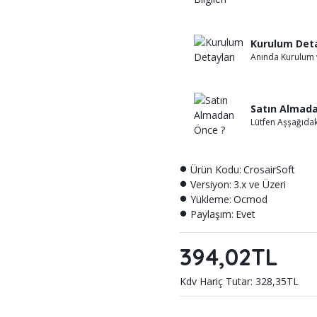
Kurulum Deta
Anında Kurulum 
Satın Almad
Lütfen Aşşağıdak
Ürün Kodu:
CrosairSoft
Versiyon:
3.x ve Üzeri
Yükleme:
Ocmod
Paylaşım:
Evet
394,02TL
Kdv Hariç Tutar: 328,35TL