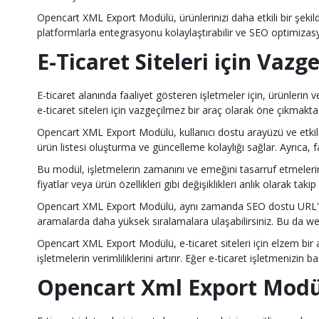
Opencart XML Export Modülü, ürünlerinizi daha etkili bir şekilde 
platformlarla entegrasyonu kolaylaştırabilir ve SEO optimizasyonun
E-Ticaret Siteleri için Va
E-ticaret alanında faaliyet gösteren işletmeler için, ürünleri
e-ticaret siteleri için vazgeçilmez bir araç olarak öne çıkmaktad
Opencart XML Export Modülü, kullanıcı dostu arayüzü ve etkiley
ürün listesi oluşturma ve güncelleme kolaylığı sağlar. Ayrıca,
Bu modül, işletmelerin zamanını ve emeğini tasarruf etmelerini
fiyatlar veya ürün özellikleri gibi değişiklikleri anlık olarak ta
Opencart XML Export Modülü, aynı zamanda SEO dostu URL'ler
aramalarda daha yüksek sıralamalara ulaşabilirsiniz. Bu da web 
Opencart XML Export Modülü, e-ticaret siteleri için elzem bir 
işletmelerin verimliliklerini artırır. Eğer e-ticaret işletmeniz
Opencart Xml Export Modülüy