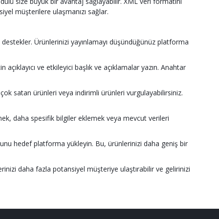
odülü size büyük bir avantaj sağlayabilir. XML veri formatını
siyel müşterilere ulaşmanızı sağlar.
ı destekler. Ürünlerinizi yayınlamayı düşündüğünüz platforma
n açıklayıcı ve etkileyici başlık ve açıklamalar yazın. Anahtar
ok satan ürünleri veya indirimli ürünleri vurgulayabilirsiniz.
k, daha spesifik bilgiler eklemek veya mevcut verileri
unu hedef platforma yükleyin. Bu, ürünlerinizi daha geniş bir
izi daha fazla potansiyel müşteriye ulaştırabilir ve gelirinizi