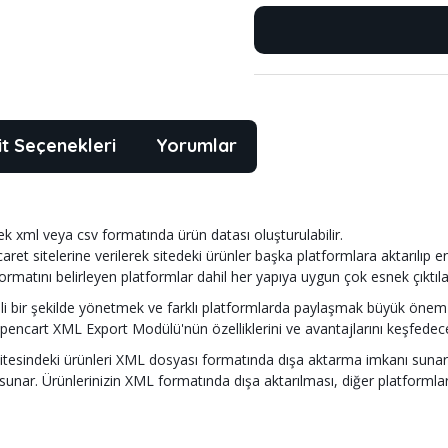
it Seçenekleri
Yorumlar
k xml veya csv formatında ürün datası oluşturulabilir.
aret sitelerine verilerek sitedeki ürünler başka platformlara aktarılıp e
tını belirleyen platformlar dahil her yapıya uygun çok esnek çıktılar ü
tkili bir şekilde yönetmek ve farklı platformlarda paylaşmak büyük ön
pencart XML Export Modülü'nün özelliklerini ve avantajlarını keşfedec
itesindeki ürünleri XML dosyası formatında dışa aktarma imkanı sunar.
reci sunar. Ürünlerinizin XML formatında dışa aktarılması, diğer platfor