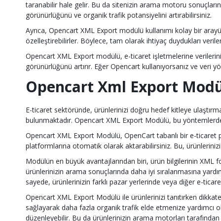
taranabilir hale gelir. Bu da sitenizin arama motoru sonuçları
görünürlüğünü ve organik trafik potansiyelini artırabilirsiniz.
Ayrıca, Opencart XML Export modülü kullanımı kolay bir arayüze sa
özelleştirebilirler. Böylece, tam olarak ihtiyaç duydukları veriler
Opencart XML Export modülü, e-ticaret işletmelerine verilerin
görünürlüğünü artırır. Eğer Opencart kullanıyorsanız ve veri 
Opencart Xml Export Modülü
E-ticaret sektöründe, ürünlerinizi doğru hedef kitleye ulaştırmanı
bulunmaktadır. Opencart XML Export Modülü, bu yöntemlerden 
Opencart XML Export Modülü, OpenCart tabanlı bir e-ticaret pla
platformlarına otomatik olarak aktarabilirsiniz. Bu, ürünlerinizi
Modülün en büyük avantajlarından biri, ürün bilgilerinin XML f
ürünlerinizin arama sonuçlarında daha iyi sıralanmasına yardımc
sayede, ürünlerinizin farklı pazar yerlerinde veya diğer e-tic
Opencart XML Export Modülü ile ürünlerinizi tanıtırken dikka
sağlayarak daha fazla organik trafik elde etmenize yardımcı ol
düzenleyebilir. Bu da ürünlerinizin arama motorları tarafından