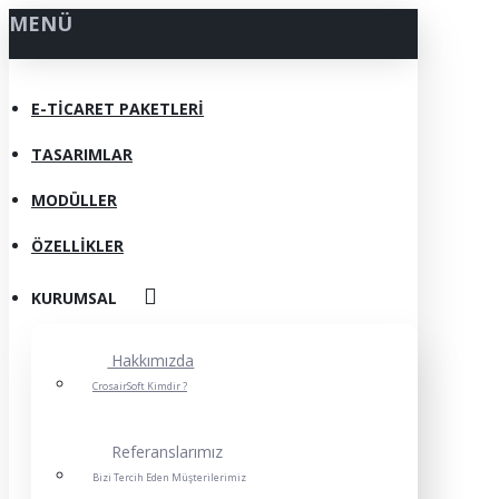
MENÜ
E-TICARET PAKETLERI
TASARIMLAR
MODÜLLER
ÖZELLIKLER
KURUMSAL
Hakkımızda
CrosairSoft Kimdir ?
Referanslarımız
Bizi Tercih Eden Müşterilerimiz