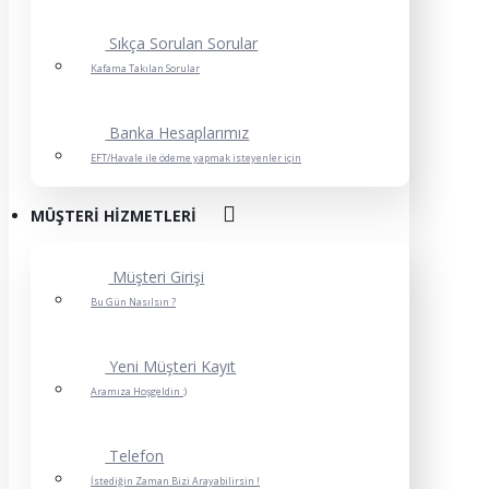
Sıkça Sorulan Sorular
Kafama Takılan Sorular
Banka Hesaplarımız
EFT/Havale ile ödeme yapmak isteyenler için
MÜŞTERI HIZMETLERI
Müşteri Girişi
Bu Gün Nasılsın ?
Yeni Müşteri Kayıt
Aramıza Hoşgeldin :)
Telefon
İstediğin Zaman Bizi Arayabilirsin !