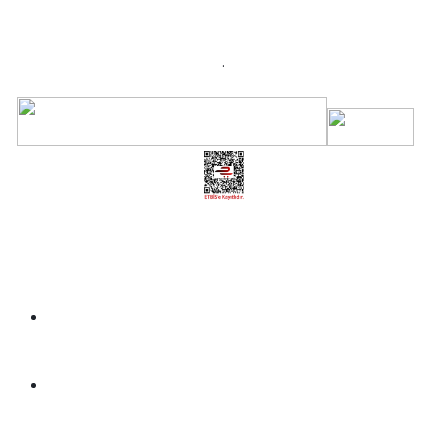
.
Üye Girişi
Kayıt Ol