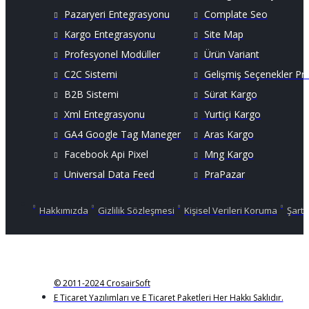
Pazaryeri Entegrasyonu
Complate Seo
Kargo Entegrasyonu
Site Map
Profesyonel Modüller
Ürün Variant
C2C Sistemi
Gelişmiş Seçenekler Pr
B2B Sistemi
Sürat Kargo
Xml Entegrasyonu
Yurtiçi Kargo
GA4 Google Tag Maneger
Aras Kargo
Facebook Api Pixel
Mng Kargo
Universal Data Feed
PraPazar
Hakkımızda
Gizlilik Sözleşmesi
Kişisel Verileri Koruma
Şartl
© 2011-2024 CrosairSoft
E Ticaret Yazılımları ve E Ticaret Paketleri Her Hakkı Saklıdır.