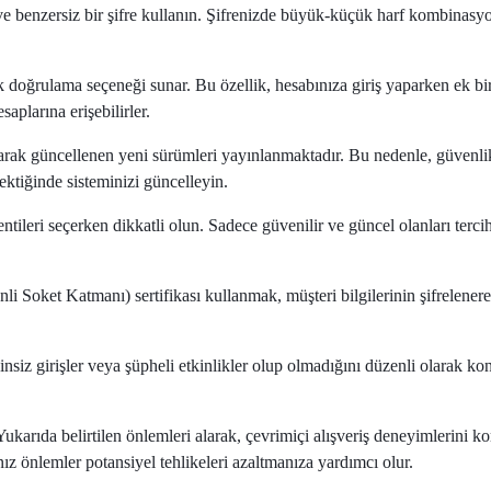
 benzersiz bir şifre kullanın. Şifrenizde büyük-küçük harf kombinasyonla
 doğrulama seçeneği sunar. Bu özellik, hesabınıza giriş yaparken ek bir 
aplarına erişebilirler.
arak güncellenen yeni sürümleri yayınlanmaktadır. Bu nedenle, güvenli
ektiğinde sisteminizi güncelleyin.
tileri seçerken dikkatli olun. Sadece güvenilir ve güncel olanları tercih
oket Katmanı) sertifikası kullanmak, müşteri bilgilerinin şifrelenerek g
insiz girişler veya şüpheli etkinlikler olup olmadığını düzenli olarak kontr
arıda belirtilen önlemleri alarak, çevrimiçi alışveriş deneyimlerini korum
z önlemler potansiyel tehlikeleri azaltmanıza yardımcı olur.