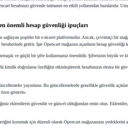
art hesabınızı güvende tutmanın en etkili yollarından bazılarıdır. Unutma
en önemli hesap güvenliği ipuçları
 sağlayan popüler bir e-ticaret platformudur. Ancak, çevrimiçi bir mağaza
eraberinde getirir. İşte Opencart mağazası açanların hesap güvenliği 
armaşık ve güçlü bir şifre kullanmanız önemlidir. Şifrenizin büyük ve k
rlü kimlik doğrulama özelliğini etkinleştirerek hesabınızın ekstra bir gü
ncellemeler yayınlanır. Bu güncellemelerde genellikle güvenlik açıkları
özen gösterin.
niz eklentilerin güvenilir ve güncel olduğundan emin olun. Eklentiler, k
eriğini korumak için düzenli olarak Opencart mağazanızın yedeklerini a