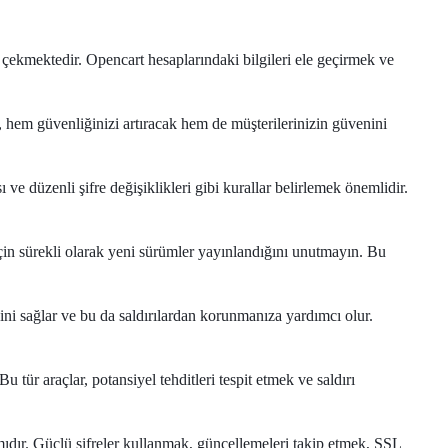
i çekmektedir. Opencart hesaplarındaki bilgileri ele geçirmek ve
, hem güvenliğinizi artıracak hem de müşterilerinizin güvenini
 ve düzenli şifre değişiklikleri gibi kurallar belirlemek önemlidir.
çin sürekli olarak yeni sürümler yayınlandığını unutmayın. Bu
esini sağlar ve bu da saldırılardan korunmanıza yardımcı olur.
 tür araçlar, potansiyel tehditleri tespit etmek ve saldırı
ıdır. Güçlü şifreler kullanmak, güncellemeleri takip etmek, SSL