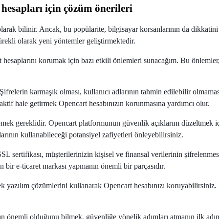
hesapları için çözüm önerileri
larak bilinir. Ancak, bu popülarite, bilgisayar korsanlarının da dikkatin
ürekli olarak yeni yöntemler geliştirmektedir.
 hesaplarını korumak için bazı etkili önlemleri sunacağım. Bu önlemler
ifrelerin karmaşık olması, kullanıcı adlarının tahmin edilebilir olmaması
 aktif hale getirmek Opencart hesabınızın korunmasına yardımcı olur.
lemek gereklidir. Opencart platformunun güvenlik açıklarını düzeltmek i
ının kullanabileceği potansiyel zafiyetleri önleyebilirsiniz.
L sertifikası, müşterilerinizin kişisel ve finansal verilerinin şifrelenm
len bir e-ticaret markası yapmanın önemli bir parçasıdır.
k yazılım çözümlerini kullanarak Opencart hesabınızı koruyabilirsiniz. Bu
ın önemli olduğunu bilmek, güvenliğe yönelik adımları atmanın ilk adım