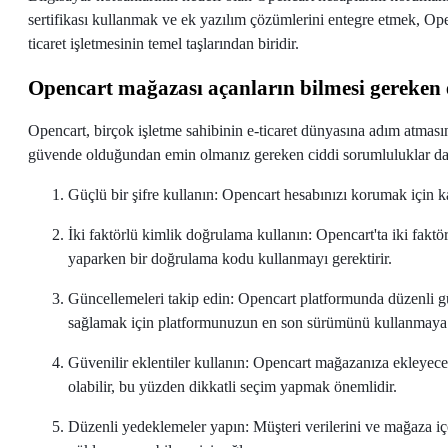
sertifikası kullanmak ve ek yazılım çözümlerini entegre etmek, Openc
ticaret işletmesinin temel taşlarından biridir.
Opencart mağazası açanların bilmesi gereken 
Opencart, birçok işletme sahibinin e-ticaret dünyasına adım atmasını
güvende olduğundan emin olmanız gereken ciddi sorumluluklar da b
Güçlü bir şifre kullanın: Opencart hesabınızı korumak için k
İki faktörlü kimlik doğrulama kullanın: Opencart'ta iki faktö
yaparken bir doğrulama kodu kullanmayı gerektirir.
Güncellemeleri takip edin: Opencart platformunda düzenli gü
sağlamak için platformunuzun en son sürümünü kullanmaya 
Güvenilir eklentiler kullanın: Opencart mağazanıza ekleyeceği
olabilir, bu yüzden dikkatli seçim yapmak önemlidir.
Düzenli yedeklemeler yapın: Müşteri verilerini ve mağaza iç