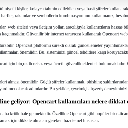
Kötü niyetli kişiler, kolayca tahmin edilebilen veya basit şifreler kullana
 harfler, rakamlar ve sembollerin kombinasyonunu kullanmanız, hesabın
alar, web siteleri veya iletişim yolları aracılığıyla kullanıcıların hassas b
an kaçınmalıdır. Güvenilir bir internet tarayıcısı kullanarak Opencart web
urabilir. Opencart platformu sürekli olarak güncellemeler yayınlamakta 
lanmaları önemlidir. Bu, sisteminizi güncel tehditlere karşı koruyacaktı
art için birçok ücretsiz veya ücretli güvenlik eklentisi bulunmaktadır. B
leri alması önemlidir. Güçlü şifreler kullanmak, phishing saldırılarınd
rdımcı olacak adımlardır. Bu şekilde, çevrimiçi alışveriş deneyiminizi d
line geliyor: Opencart kullanıcıları nelere dikkat 
 daha kritik hale gelmektedir. Özellikle Opencart gibi popüler bir e-tic
lamak için dikkate almaları gereken bazı temel hususlar: