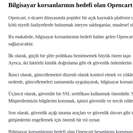
Bilgisayar korsanlarının hedefi olan Opencart 
Opencart, e-ticaret dünyasında popüler bir açık kaynaklı platform o
kötü niyetli faaliyetlerde bulunmak isteyen saldırganlar, maalesef s
Bu makalede, bilgisayar korsanlarının hedefi haline gelen Opencart
sağlayacaktır.
İlk olarak, güçlü bir şifre politikası benimsemek büyük önem taşır. Ş
Ayrıca, iki faktörlü kimlik doğrulama gibi ek güvenlik önlemlerini
İkinci olarak, güncellemeleri düzenli olarak kontrol etmek ve yük
nedenle, güncellemeleri zamanında uygulayarak, bilgisayar korsanlar
Üçüncü olarak, güvenilir bir SSL sertifikası kullanmak önemlidir. SS
Müşterilerinizin bilgilerini korumak, işinizi güvenilir ve tercih edi
Son olarak, güvenlik açığı tarama araçları ve güvenlik duvarı gibi e
girişimlerini engellemek için önemli bir rol oynar.
Bilgisayar korsanlarının hedefi olan Opencart hesaplarını koruman