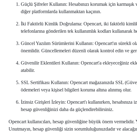
Güçlü Şifreler Kullanın: Hesabınızı korumak için karmaşık ve
diğer platformlarda kullanmaktan kaçının.
İki Faktörlü Kimlik Doğrulama: Opencart, iki faktörlü kimlik
telefonlarına gönderilen tek kullanımlık kodları kullanarak hes
Güncel Yazılım Sürümlerini Kullanın: Opencart'ın sürekli ol
önemlidir. Güncellemeleri düzenli olarak kontrol edin ve ger
Güvenilir Eklentileri Kullanın: Opencart'a ekleyeceğiniz eklen
atabilir.
SSL Sertifikası Kullanın: Opencart mağazanızda SSL (Güvenli S
ödemeleri veya kişisel bilgileri koruma altına alınmış olur.
İzinsiz Girişleri İzleyin: Opencart'ı kullanırken, hesabınıza iz
hesap güvenliğinizi daha da güçlendirebilirsiniz.
Opencart kullanıcıları, hesap güvenliğine büyük önem vermelidir. Yuk
Unutmayın, hesap güvenliği sizin sorumluluğunuzdadır ve alacağını