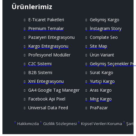
Ürünlerimiz
E-Ticaret Paketleri
Gelişmiş Kargo
Premium Temalar
İnstagram Story
Pazaryeri Entegrasyonu
Complate Seo
Kargo Entegrasyonu
Site Map
Profesyonel Modüller
Ürün Variant
C2C Sistemi
Gelişmiş Seçenekler Pr
B2B Sistemi
Sürat Kargo
Xml Entegrasyonu
Yurtiçi Kargo
GA4 Google Tag Maneger
Aras Kargo
Facebook Api Pixel
Mng Kargo
Universal Data Feed
PraPazar
Hakkımızda
Gizlilik Sözleşmesi
Kişisel Verileri Koruma
Şartl