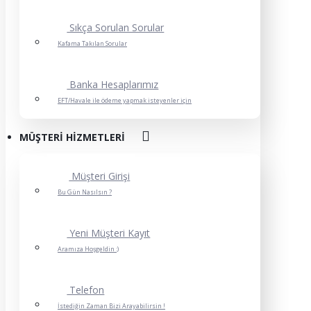
Sıkça Sorulan Sorular
Kafama Takılan Sorular
Banka Hesaplarımız
EFT/Havale ile ödeme yapmak isteyenler için
MÜŞTERI HIZMETLERI
Müşteri Girişi
Bu Gün Nasılsın ?
Yeni Müşteri Kayıt
Aramıza Hoşgeldin :)
Telefon
İstediğin Zaman Bizi Arayabilirsin !