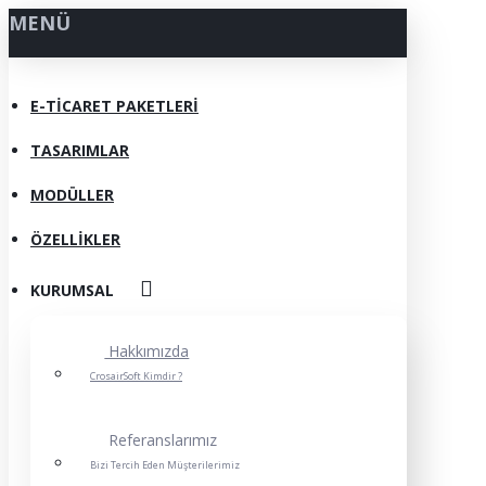
MENÜ
E-TICARET PAKETLERI
TASARIMLAR
MODÜLLER
ÖZELLIKLER
KURUMSAL
Hakkımızda
CrosairSoft Kimdir ?
Referanslarımız
Bizi Tercih Eden Müşterilerimiz