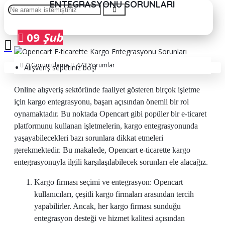
ENTEGRASYONU SORUNLARI
09
Şub
0 Görüntüleme
473 Yorumlar
Alışveriş sepetiniz boş!
Online alışveriş sektöründe faaliyet gösteren birçok işletme
için kargo entegrasyonu, başarı açısından önemli bir rol
oynamaktadır. Bu noktada Opencart gibi popüler bir e-ticaret
platformunu kullanan işletmelerin, kargo entegrasyonunda
yaşayabilecekleri bazı sorunlara dikkat etmeleri
gerekmektedir. Bu makalede, Opencart e-ticarette kargo
entegrasyonuyla ilgili karşılaşılabilecek sorunları ele alacağız.
Kargo firması seçimi ve entegrasyon: Opencart
kullanıcıları, çeşitli kargo firmaları arasından tercih
yapabilirler. Ancak, her kargo firması sunduğu
entegrasyon desteği ve hizmet kalitesi açısından